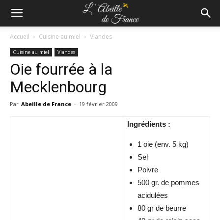
Accueil
Cuisine au miel
Viandes
Cuisine au miel
Viandes
Oie fourrée à la
Mecklenbourg
Par
Abeille de France
-
19 février 2009
Ingrédients :
1 oie (env. 5 kg)
Sel
Poivre
500 gr. de pommes
acidulées
80 gr de beurre