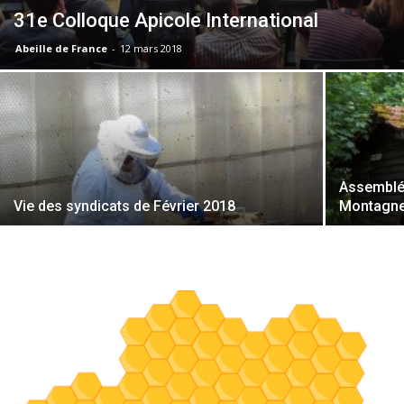
31e Colloque Apicole International
Abeille de France
-
12 mars 2018
Assemblée
Vie des syndicats de Février 2018
Montagne