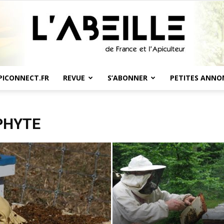
PICONNECT.FR
REVUE
S’ABONNER
PETITES ANNO
L'Abeille
PHYTE
de