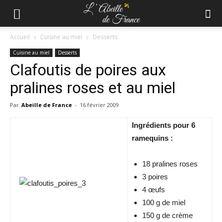
Accueil
Cuisine au miel
Desserts
Cuisine au miel
Desserts
Clafoutis de poires aux
pralines roses et au miel
Par
Abeille de France
-
16 février 2009
Ingrédients pour 6
ramequins :
18 pralines roses
3 poires
4 œufs
100 g de miel
150 g de crème