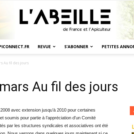
PICONNECT.FR
REVUE
S’ABONNER
PETITES ANNO
L'Abeille
s Au fil des jours
mars Au fil des jours
de
 2008 avec extension jusqu’à 2010 pour certaines
 et soumis pour partie à l’appréciation d’un Comité
s par les structures syndicales et associatives ont été
ation. Nous verrons dans quelques jours maintenant si ce