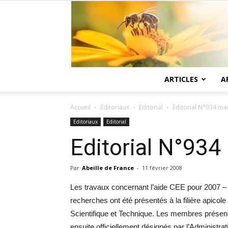
ARTICLES
A
Accueil
Editoriaux
Editorial
Editorial N°934 mar
Editoriaux
Editorial
Editorial N°934 
Par
Abeille de France
-
11 février 2008
Les travaux concernant l’aide CEE pour 2007 –
recherches ont été présentés à la filière apicole
Scientifique et Technique. Les membres présenté
ensuite officiellement désignés par l’Administr