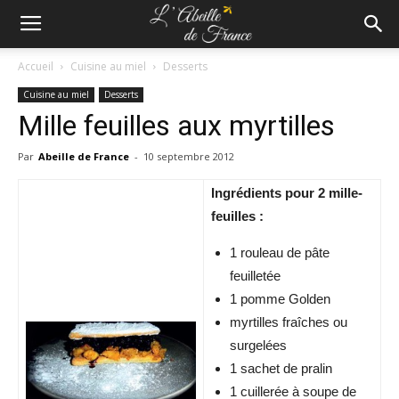
Accueil
Cuisine au miel
Desserts
Cuisine au miel
Desserts
Mille feuilles aux myrtilles
Par
Abeille de France
-
10 septembre 2012
Ingrédients pour 2 mille-
feuilles :
1 rouleau de pâte
feuilletée
1 pomme Golden
myrtilles fraîches ou
surgelées
1 sachet de pralin
1 cuillerée à soupe de