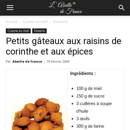
Accueil
Cuisine au miel
Desserts
Cuisine au miel
Desserts
Petits gâteaux aux raisins de
corinthe et aux épices
Par
Abeille de France
-
19 février 2009
Ingrédients :
100 g de miel
150 g de sucre
3 cuillères à soupe
d’huile
3 œufs
300 g de farine