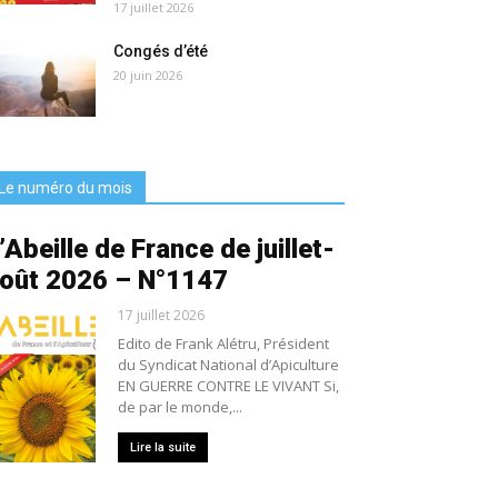
17 juillet 2026
Congés d’été
20 juin 2026
Le numéro du mois
’Abeille de France de juillet-
oût 2026 – N°1147
17 juillet 2026
Edito de Frank Alétru, Président
du Syndicat National d’Apiculture
EN GUERRE CONTRE LE VIVANT Si,
de par le monde,...
Lire la suite