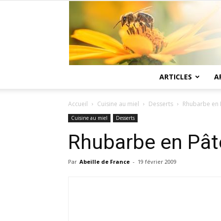
ARTICLES
A
Accueil
Cuisine au miel
Desserts
Rhubarbe en 
Cuisine au miel
Desserts
Rhubarbe en Pât
Par
Abeille de France
-
19 février 2009