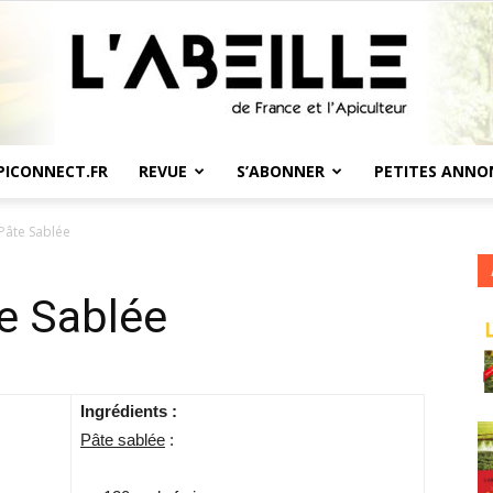
PICONNECT.FR
REVUE
S’ABONNER
PETITES ANNO
L'Abeille
Pâte Sablée
e Sablée
de
Ingrédients :
Pâte sablée
: