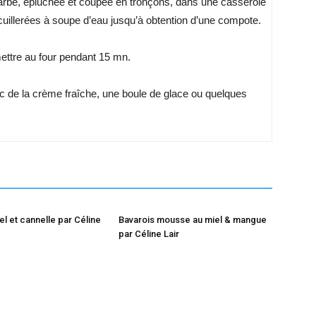
barbe, épluchée et coupée en tronçons, dans une casserole
cuillerées à soupe d’eau jusqu’à obtention d’une compote.
mettre au four pendant 15 mn.
vec de la crème fraîche, une boule de glace ou quelques
el et cannelle par Céline
Bavarois mousse au miel & mangue
par Céline Lair