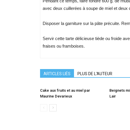
Pendant ce temps, faire fondre 600 g. de rhu
avec deux cuillerées à soupe de miel et deux 
Disposer la garniture sur la pâte précuite. Re
Servir cette tarte délicieuse tiède ou froide a
fraises ou framboises.
ARTICLES LIÉS
PLUS DE L'AUTEUR
Cake aux fruits et au miel par
Beignets mi
Maurine Devarieux
Lair