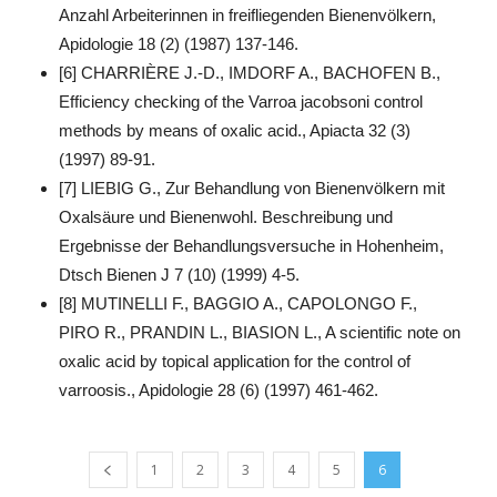
Anzahl Arbeiterinnen in freifliegenden Bienenvölkern,
Apidologie 18 (2) (1987) 137-146.
[6] CHARRIÈRE J.-D., IMDORF A., BACHOFEN B.,
Efficiency checking of the Varroa jacobsoni control
methods by means of oxalic acid., Apiacta 32 (3)
(1997) 89-91.
[7] LIEBIG G., Zur Behandlung von Bienenvölkern mit
Oxalsäure und Bienenwohl. Beschreibung und
Ergebnisse der Behandlungsversuche in Hohenheim,
Dtsch Bienen J 7 (10) (1999) 4-5.
[8] MUTINELLI F., BAGGIO A., CAPOLONGO F.,
PIRO R., PRANDIN L., BIASION L., A scientific note on
oxalic acid by topical application for the control of
varroosis., Apidologie 28 (6) (1997) 461-462.
1
2
3
4
5
6