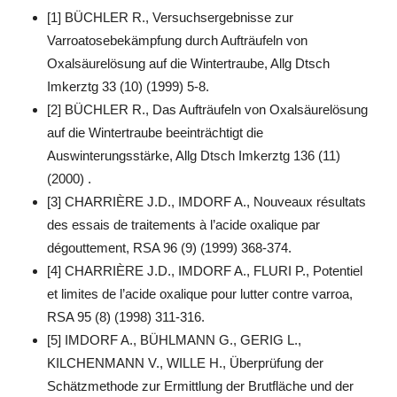
[1] BÜCHLER R., Versuchsergebnisse zur
Varroatosebekämpfung durch Aufträufeln von
Oxalsäurelösung auf die Wintertraube, Allg Dtsch
Imkerztg 33 (10) (1999) 5-8.
[2] BÜCHLER R., Das Aufträufeln von Oxalsäurelösung
auf die Wintertraube beeinträchtigt die
Auswinterungsstärke, Allg Dtsch Imkerztg 136 (11)
(2000) .
[3] CHARRIÈRE J.D., IMDORF A., Nouveaux résultats
des essais de traitements à l’acide oxalique par
dégouttement, RSA 96 (9) (1999) 368-374.
[4] CHARRIÈRE J.D., IMDORF A., FLURI P., Potentiel
et limites de l’acide oxalique pour lutter contre varroa,
RSA 95 (8) (1998) 311-316.
[5] IMDORF A., BÜHLMANN G., GERIG L.,
KILCHENMANN V., WILLE H., Überprüfung der
Schätzmethode zur Ermittlung der Brutfläche und der