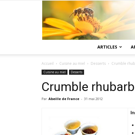
ARTICLES
A
Accueil
Cuisine au miel
Desserts
Crumble rhub
Cuisine au miel
Desserts
Crumble rhubarb
Par
Abeille de France
-
31 mai 2012
In