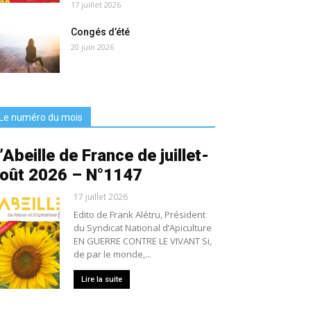
17 juillet 2026
Congés d’été
20 juin 2026
Le numéro du mois
’Abeille de France de juillet-
oût 2026 – N°1147
17 juillet 2026
Edito de Frank Alétru, Président
du Syndicat National d’Apiculture
EN GUERRE CONTRE LE VIVANT Si,
de par le monde,...
Lire la suite