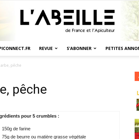
PICONNECT.FR
REVUE
S’ABONNER
PETITES ANNO
L'Abeille
arbe, pêche
e, pêche
de
grédients pour 5 crumbles :
150g de farine
75g de beurre ou matière grasse végétale