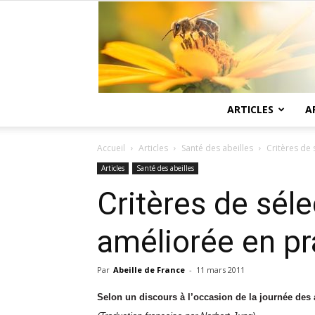
ARTICLES
A
Accueil
Articles
Santé des abeilles
Critères de
Articles
Santé des abeilles
Critères de sél
améliorée en pr
Par
Abeille de France
-
11 mars 2011
Selon un discours à l’occasion de la journée des 