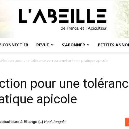
PICONNECT.FR
REVUE
S’ABONNER
PETITES ANNO
L'Abeille
 sélection pour une tolérance varroa améliorée en pratique apicole
ection pour une toléranc
atique apicole
de
apiculteurs à Ellange (L)
Paul Jungels