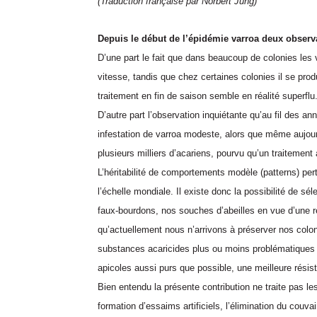
(Traduction française par Norbert Jung)
Depuis le début de l’épidémie varroa deux observat
D’une part le fait que dans beaucoup de colonies les 
vitesse, tandis que chez certaines colonies il se produ
traitement en fin de saison semble en réalité superflu
D’autre part l’observation inquiétante qu’au fil des a
infestation de varroa modeste, alors que même aujour
plusieurs milliers d’acariens, pourvu qu’un traitement 
L’héritabilité de comportements modèle (patterns) pert
l’échelle mondiale. Il existe donc la possibilité de s
faux-bourdons, nos souches d’abeilles en vue d’une r
qu’actuellement nous n’arrivons à préserver nos colo
substances acaricides plus ou moins problématiques po
apicoles aussi purs que possible, une meilleure résis
Bien entendu la présente contribution ne traite pas le
formation d’essaims artificiels, l’élimination du couva