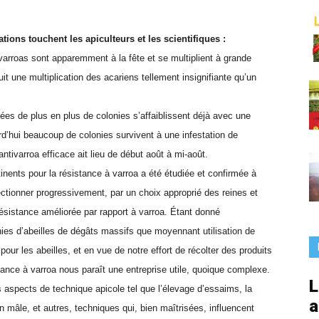
France
ions touchent les apiculteurs et les scientifiques :
varroas sont apparemment à la fête et se multiplient à grande
it une multiplication des acariens tellement insignifiante qu’un
.
nnées de plus en plus de colonies s’affaiblissent déjà avec une
d’hui beaucoup de colonies survivent à une infestation de
antivarroa efficace ait lieu de début août à mi-août.
inents pour la résistance à varroa a été étudiée et confirmée à
électionner progressivement, par un choix approprié des reines et
ésistance améliorée par rapport à varroa. Étant donné
nies d’abeilles de dégâts massifs que moyennant utilisation de
ur les abeilles, et en vue de notre effort de récolter des produits
tance à varroa nous paraît une entreprise utile, quoique complexe.
L
s aspects de technique apicole tel que l’élevage d’essaims, la
a
in mâle, et autres, techniques qui, bien maîtrisées, influencent